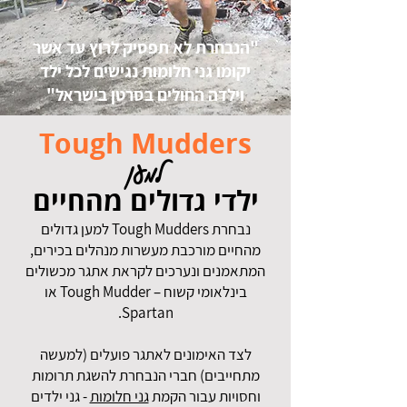
"הנבחרת לא תפסיק לרוץ עד אשר
יקומו גני חלומות נגישים לכל ילד
וילדה החולים בסרטן בישראל"
Tough Mudders
למען
ילדי גדולים מהחיים
נבחרת Tough Mudders למען גדולים
מהחיים מורכבת מעשרות מנהלים בכירים,
המתאמנים ונערכים לקראת אתגר מכשולים
בינלאומי קשוח – Tough Mudder או
Spartan.
לצד האימונים לאתגר פועלים (למעשה
מתחייבים) חברי הנבחרת להשגת תרומות
וחסויות עבור הקמת
גני חלומות
- גני ילדים