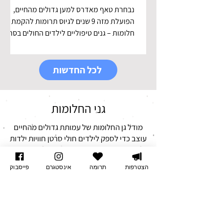
וגייסה 2.3 מיליון ₪
נבחרת טאף מאדרס למען גדולים מהחיים,
הפועלת מזה 9 שנים לגיוס תרומות להקמת גני
חלומות – גנים טיפוליים לילדים החולים בסרטן
ומתאמנת במקביל...
לכל החדשות
גני החלומות
מודל גן החלומות של עמותת גדולים מהחיים
עוצב כדי לספק לילדים חולי סרטן חוויות ילדות
רגילות, תוך שמירה קפדנית על צרכיהם
הרפואיים ומתן מענה לאתגרים הרגשיים -
הצטרפות
תרומה
אינסטגרם
פייסבוק
חברתיים הייחודיים שלהם. לשם כך יצרה
עמותת "גדולים מהחיים" פורמט של גן סטרילי
בסטנדרטים של המחלקות האונקולוגיות בבתי
החולים.