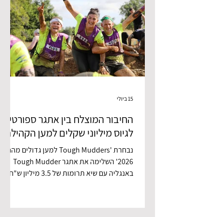
15 ביולי
החיבור המוצלח בין אתגר ספורטיבי
לגיוס מיליוני שקלים למען הקהילה
נבחרת 'Tough Mudders למען גדולים מהחיים
2026' השלימה את אתגר Tough Mudder
באנגליה עם שיא תרומות של 3.5 מיליון ש"ח
צילום: גילי חנוך לאחר 9 חודשי אימונים צלחו
חברי הנבחרת את אתגר Tough Mudder
Infinity בריצה של למעלה מ- 20 ק"מ ומעבר