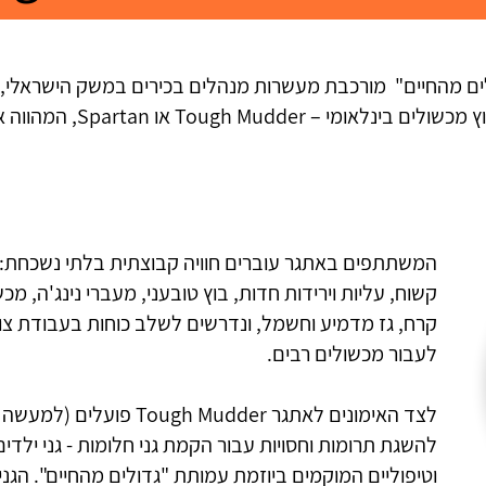
Tough Mu למען גדולים מהחיים" מורכבת מעשרות מנהלים בכירים במשק הישראלי
מתאמנים ונערכים לקראת אתגר / מרוץ מכשולים בינלאומי –
המשתתפים באתגר עוברים חוויה קבוצתית בלתי נשכחת: 
קשוח, עליות וירידות חדות, בוץ טובעני, מעברי נינג'ה, מכש
קרח, גז מדמיע וחשמל, ונדרשים לשלב כוחות בעבודת צו
לעבור מכשולים רבים.
לצד האימונים לאתגר Tough Mudder פו
להשגת תרומות וחסויות עבור הקמת גני חלומות - גני ילדים 
וטיפוליים המוקמים ביוזמת עמותת "גדולים מהחיים". הגנ