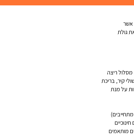
, אשר
 Tough Mudder או Spartan, המהווה את גולת
מסלול ריצה
ולי קיר, בריכת
ות על מנת
עלים (למעשה מתחייבים)
חינוכיים
ים מותאמים