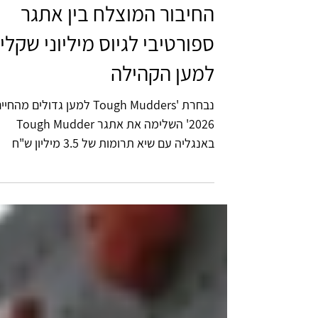
15 ביולי
החיבור המוצלח בין אתגר
ספורטיבי לגיוס מיליוני שקלי
למען הקהילה
נבחרת 'Tough Mudders למען גדולים מהחי
2026' השלימה את אתגר Tough Mudder
באנגליה עם שיא תרומות של 3.5 מיליון ש"ח
צילום: גילי חנוך לאחר 9 חודשי אימונים צלחו
חברי הנבחרת את אתגר Tough Mudder
Infinity בריצה של למעלה מ- 20 ק"מ ו
יותר מ- 30 מכשולי בוץ, קירות, נינג'ה, קרח,
חשמל ועוד. חברי הנבחרת, הרצה כבר 11 ש
גייסו השנה סך של 3.5 מיליון ₪ המיועדים
להקמת גן חלומות בחיפה וסה"כ גייסו 24 מילי