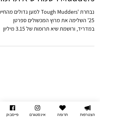
אחרי שהשלימה מרוץ
מכשולים: נבחרת Tough
Mudders רשמה שיא תרומות
נבחרת 'Tough Mudders למען גדולים מהחי
25' השלימה את מרוץ המכשולים ספרטן
במדריד, ורושמת שיא תרומות של 3.15 מיליון
שקל נבחרת טאף מאדרס...
הצטרפות
תרומה
אינסטגרם
פייסבוק