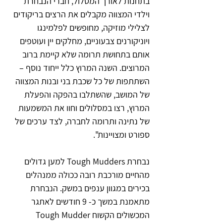
בתחנות לאורך המסלול, חברי הנבחרת 
וילדי המצווה מקבלים את הרצים בריקודים 
לצלילי מוזיקה, מחופשים לפלמינגו 
ויוניקורנים צבעוניים, מחלקים יין ועוטפים 
אותם בתחושת תרומה שלא קיימת ברוב 
המרוצים. השנה המרוץ כלל ייחוד נוסף – 
השתתפות של כל שכבת בני ובנות המצווה 
של המושב, שהשתלבו בהפקה והפעלת 
המרוץ, רצו במסלולים וחוו את המשמעות 
של נתינה ותרומה לחברה, לצד ערכים של 
ספורט ומצויינות".  
נבחרת Tough Mudders למען גדולים 
מהחיים מורכבת רובה ככולה ממנהלים 
בכירים במגוון ענפים במשק. הנבחרת 
מתאמנת במשך כ- 9 חודשים לאתגר 
המכשולים הקשוח Tough Mudder 