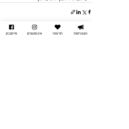
הצג הכול
פוסטים אחרונים
הצטרפות
תרומה
אינסטגרם
פייסבוק