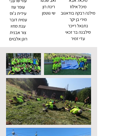
מיכאל אבא
זאב שכטר
עוזי שרעבי
מיכל אילוז
רינת רון
עופר עוז
מילנה רבקה בודאגוב
שי גוטמן
עידית ג'וס
מירי בן יקר
עמית דובר
נתנאל רייכר
ענת סתיו
סילבנה בר זכאי
צור אבנית
עדי זמיר
רונן אלבוים