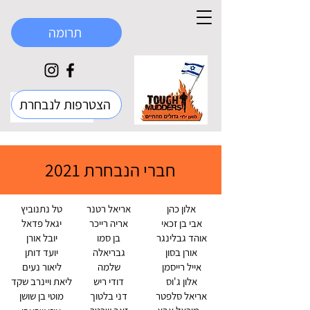
תרומה
הצטרפות לנבחרת
חברי הנבחרת 2021
אלון כהן
אריאל רטנר
טל נתנוביץ
אבי בן זכאי
אריה רייכר
יגאל פדאל
אוהד גבלינגר
בן סמו
יובל אורן
אורן בסון
גבריאלה
יועד דותן
אייל רייסמן
שלמה
ליאור נעים
אלון ג'וס
דודי ריש
ליאת ויינרב שקד
אריאל סלפטר
דני בלטוך
מוטי בן שושן